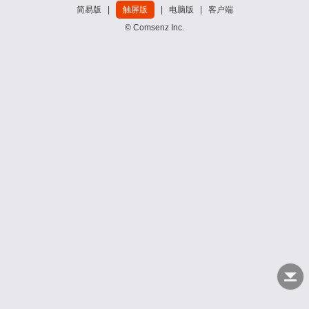
简易版
|
触屏版
|
电脑版
|
客户端
© Comsenz Inc.