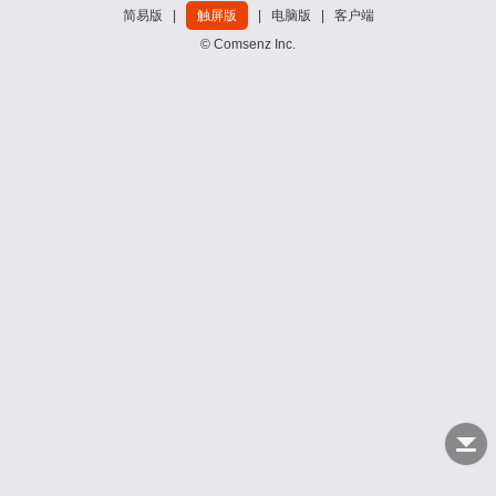
简易版
|
触屏版
|
电脑版
|
客户端
© Comsenz Inc.