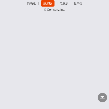
简易版
|
触屏版
|
电脑版
|
客户端
© Comsenz Inc.