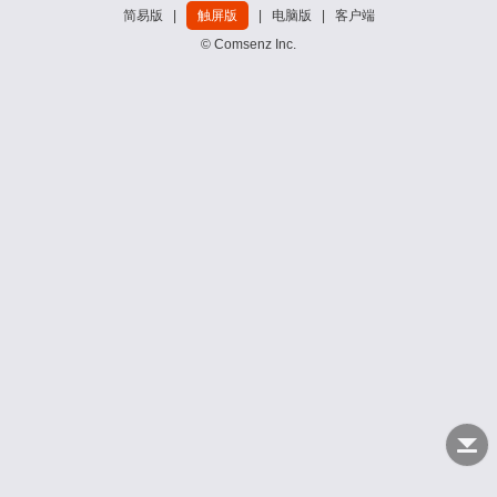
简易版
|
触屏版
|
电脑版
|
客户端
© Comsenz Inc.