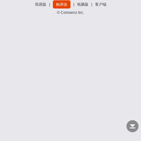
简易版
|
触屏版
|
电脑版
|
客户端
© Comsenz Inc.