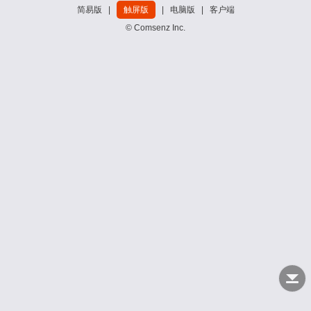
简易版
|
触屏版
|
电脑版
|
客户端
© Comsenz Inc.