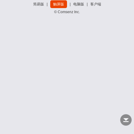
简易版
|
触屏版
|
电脑版
|
客户端
© Comsenz Inc.