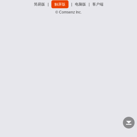
简易版
|
触屏版
|
电脑版
|
客户端
© Comsenz Inc.