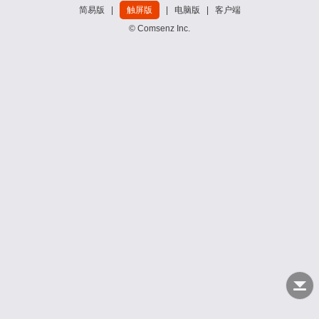
简易版
|
触屏版
|
电脑版
|
客户端
© Comsenz Inc.