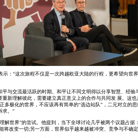
表⽰：“这次旅程不仅是⼀次跨越欧亚⼤陆的⾏程，更希望向世
平与交流最活跃的时期。和平让不同⽂明得以分享智慧、经验与
要重新理解彼此，需要建⽴真正意义上的合作与共同发 展。这也
正多极化的世界，不应该再有简单的“选边站队”，⼆元对⽴的
求。”
解世界”的尝试。他提到，当下全球讨论⼏乎被两个议题占据：
智能将改变⼀切;另⼀⽅⾯，世界似乎越来越被冲突、竞争与不确定