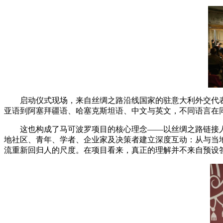
启动仪式现场，来⾃丝绸之路沿线国家的驻意⼤利外交代表
亚语到阿塞拜疆语、哈塞克斯坦语、中⽂与英⽂，不同语⾔在
这也构成了⻢可波罗项⽬的核⼼理念——以丝绸之路链接⼈类
地社区、⻘年、学者、企业家及决策者建⽴深度互动：从与当
流重新回归⼈的尺度。在项⽬看来，真正的理解并不来⾃预设