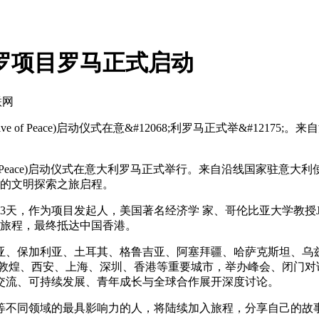
罗项目罗马正式启动
联网
Drive of Peace)启动仪式在意&#12068;利罗马正式举&#12
Drive of Peace)启动仪式在意⼤利罗马正式举⾏。来自沿线
陆的⽂明探索之旅启程。
为项⽬发起⼈，美国著名经济学 家、哥伦⽐亚⼤学教授Jeffre
的旅程，最终抵达中国⾹港。
、保加利亚、⼟⽿其、格鲁吉亚、阿塞拜疆、哈萨克斯坦、乌兹
、敦煌、西安、上海、深圳、⾹港等重要城市，举办峰会、闭⻔对
交流、可持续发展、⻘年成⻓与全球合作展开深度讨论。
不同领域的最具影响⼒的⼈，将陆续加⼊旅程，分享⾃⼰的故