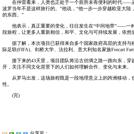
在仲雷看来，⼈类也正处于⼀个前所未有便利的时代——从罗
波罗当年不是这样旅⾏的。”他说，“他⼀步⼀步穿越欧亚⼤
的东西。”
他表⽰，真正重要的变化，往往发⽣在“中间地带”——⼀种
段旅程，让更多⼈重新相信，和平、⽂化与可持续发展，依然
据了解，本次项⽬已获得来⾃多个国家政府⾼层的⽀持与积极回应，
际⾜联(FIFA)、剑桥⼤学、法拉利、意⼤利知名家族Foscari Famil
接下来的43天⾥，项⽬团队将沿古丝绸之路⼀路向东，穿越
开，关注不同⽂化背景下的⼈们如何理解合作、变化与未来。
从罗⻢出发，这场旅程既是⼀段地理意义上的跨洲移动，也
性。
(完)
分享至：