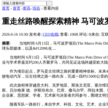
首页
›
首页
›
资讯
›
综合
›
查看内容
重走丝路唤醒探索精神 马可波
2026-6-16 10:30
|
发布者:
CEO在线
|
查看:
1068
|
评论: 0
|
来自: 互
摘要
: 当地时间 6月13日，马可波罗项目(The Marco Polo 
球头部媒体，以及&#12098;化 ...
当地时间 6月13日，马可波罗项目(The Marco Polo 
业与学术界嘉宾约200⼈⻬聚罗⻢，共同⻅证这场跨越亚欧⼤
作为项⽬起点，罗⻢是古丝绸之路的重要精神坐标。未来43天，作
驶电动汽⻋，沿古丝绸之路⼀路向东，完成⼀段约15000公⾥
此次旅程将穿越意⼤利、克罗地亚、斯洛⽂尼亚、塞尔维亚
斯、⻉尔格莱 德、伊斯坦布尔、巴库、撒⻢尔罕、阿拉⽊图
企业家、思想家、学者、艺术家与决策者共同参与，围绕⽂明
随着⻋队⼀路前⾏，来⾃学术、科技、⽂化、艺术、企业等