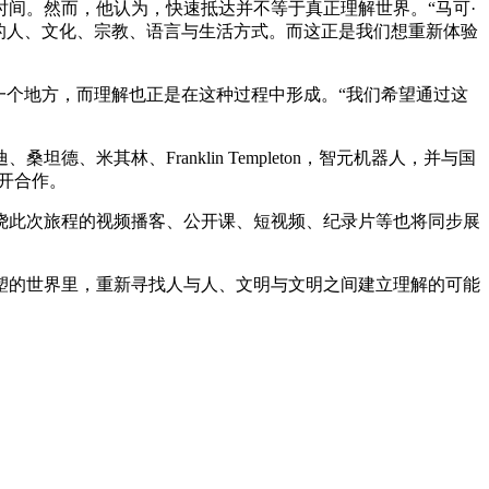
间。然⽽，他认为，快速抵达并不等于真正理解世界。“⻢可·
的⼈、⽂化、宗教、语⾔与⽣活⽅式。⽽这正是我们想重新体验
个地⽅，⽽理解也正是在这种过程中形成。“我们希望通过这
林、Franklin Templeton，智元机器⼈，并与国
构展开合作。
绕此次旅程的视频播客、公开课、短视频、纪录⽚等也将同步展
的世界⾥，重新寻找⼈与⼈、⽂明与⽂明之间建⽴理解的可能