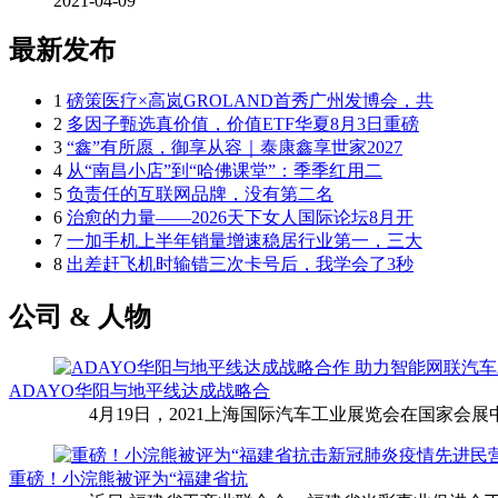
2021-04-09
最新发布
1
磅策医疗×高岚GROLAND首秀广州发博会，共
2
多因子甄选真价值，价值ETF华夏8月3日重磅
3
“鑫”有所愿，御享从容｜泰康鑫享世家2027
4
从“南昌小店”到“哈佛课堂”：季季红用二
5
负责任的互联网品牌，没有第二名
6
治愈的力量——2026天下女人国际论坛8月开
7
一加手机上半年销量增速稳居行业第一，三大
8
出差赶飞机时输错三次卡号后，我学会了3秒
公司 & 人物
ADAYO华阳与地平线达成战略合
4月19日，2021上海国际汽车工业展览会在国家会展中
重磅！小浣熊被评为“福建省抗