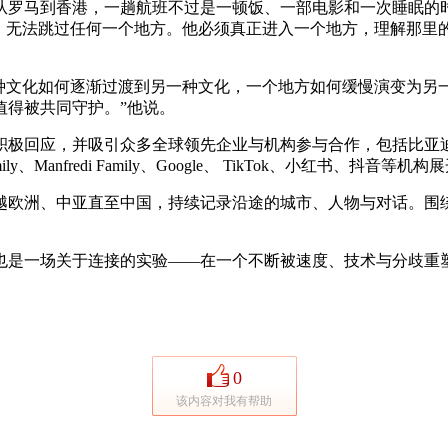
⻢到⾹港，⼀趟航班不过是⼀顿饭、⼀部电影和⼀次睡眠的时
陆，⽆法跳过任何⼀个地⽅。他必须真正进⼊⼀个地⽅，理解那⾥
⽂化如何逐渐过渡到另⼀种⽂化，⼀个地⽅如何缓慢演变为另⼀
值得被共同守护。”他说。
并吸引众多全球领先企业与机构参与合作，包括⽐亚迪、桑坦德、⽶其
y、Manfredi Family、Google、 TikTok、⼩红书、抖⾳等机
欧洲、中亚直⾄中国，持续记录沿途的城市、⼈物与对话。围
是⼀场关于连接的实验——在⼀个不断被速度、技术与分歧重塑
0
该内容对我有帮助