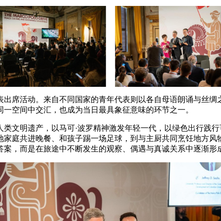
出席活动。来⾃不同国家的⻘年代表则以各⾃⺟语朗诵与丝绸之
同⼀空间中交汇，也成为当⽇最具象征意味的环节之⼀。
⽂明遗产，以⻢可·波罗精神激发年轻⼀代，以绿⾊出⾏践⾏
地家庭共进晚餐、和孩⼦踢⼀场⾜球，到与主厨共同烹饪地⽅⻛
答案，⽽是在旅途中不断发⽣的观察、偶遇与真诚关系中逐渐形