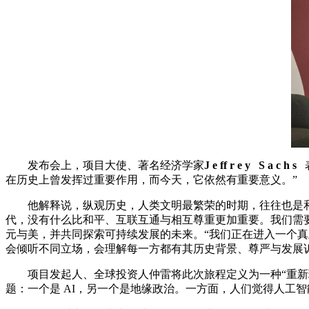
发布会上，项⽬⼤使、著名经济学家
J
e
ff
r
e
y
S
a
c
h
s
在历史上曾发挥过重要作⽤，⽽今天，它依然有重要意义。”
他解释说，纵观历史，⼈类⽂明最繁荣的时期，往往也是和
代，没有什么⽐和平、互联互通与相互尊重更加重要。我们需
元与美，并共同探索可持续发展的未来。“我们正在进⼊⼀个真
会倾听不同⽴场，会理解每⼀⽅都有其历史背景、尊严与发展诉
项⽬发起⼈、全球投资⼈仲雷将此次旅程定义为⼀种“重新理
题：⼀个是 AI，另⼀个是地缘政治。⼀⽅⾯，⼈们觉得⼈⼯