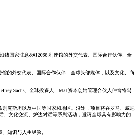
175;。来自沿线国家驻意&#12068;利使馆的外交代表、国际合作伙伴、全
国家驻意⼤利使馆的外交代表、国际合作伙伴、全球头部媒体，以及⽂化、商
y Sachs、全球投资⼈、M31资本创始管理合伙⼈仲雷将驾
别克斯坦以及中国等国家和地区。沿途，项⽬将在罗⻢、威尼
话、⽂化交流、炉边对话等系列活动，邀请全球具有影响⼒的
事、知识与⼈⽣经验。