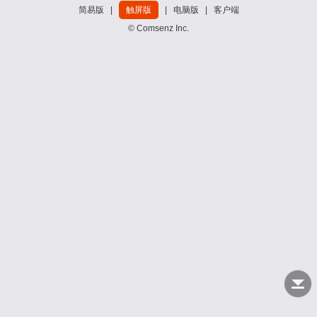
简易版
|
触屏版
|
电脑版
|
客户端
© Comsenz Inc.