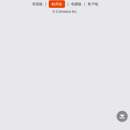
简易版
|
触屏版
|
电脑版
|
客户端
© Comsenz Inc.