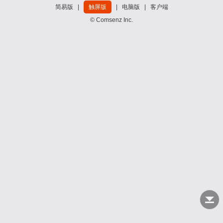
简易版
|
触屏版
|
电脑版
|
客户端
© Comsenz Inc.