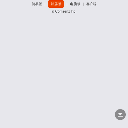
简易版
|
触屏版
|
电脑版
|
客户端
© Comsenz Inc.