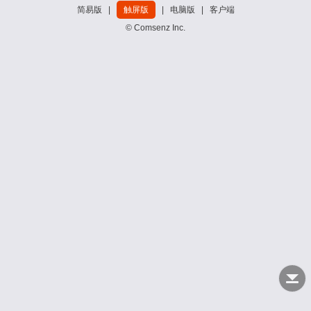
简易版
|
触屏版
|
电脑版
|
客户端
© Comsenz Inc.