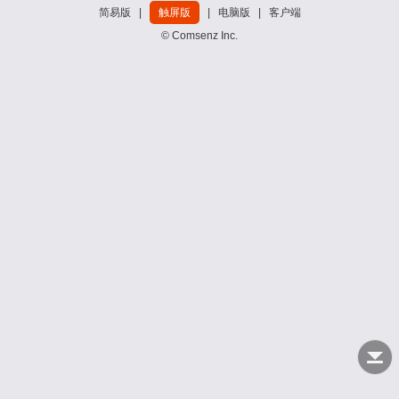
简易版
|
触屏版
|
电脑版
|
客户端
© Comsenz Inc.