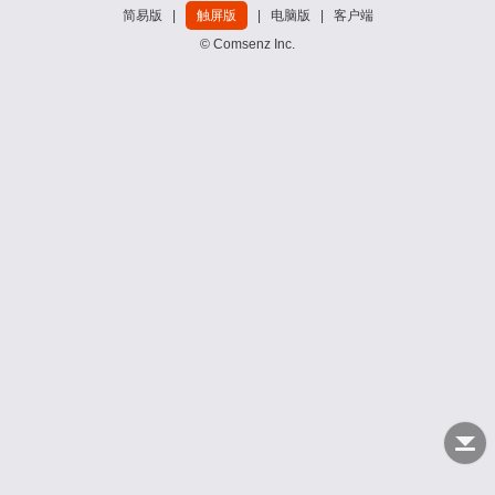
简易版
|
触屏版
|
电脑版
|
客户端
© Comsenz Inc.