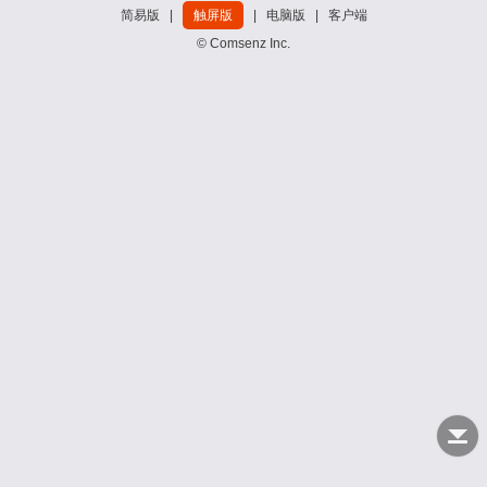
简易版
|
触屏版
|
电脑版
|
客户端
© Comsenz Inc.