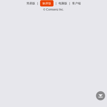
简易版
|
触屏版
|
电脑版
|
客户端
© Comsenz Inc.