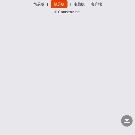
简易版
|
触屏版
|
电脑版
|
客户端
© Comsenz Inc.