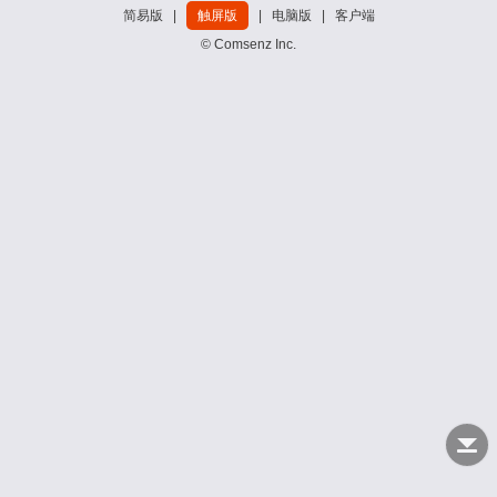
简易版
|
触屏版
|
电脑版
|
客户端
© Comsenz Inc.