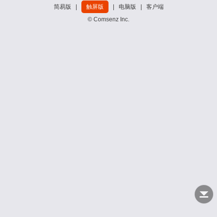
简易版
|
触屏版
|
电脑版
|
客户端
© Comsenz Inc.