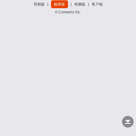
简易版
|
触屏版
|
电脑版
|
客户端
© Comsenz Inc.