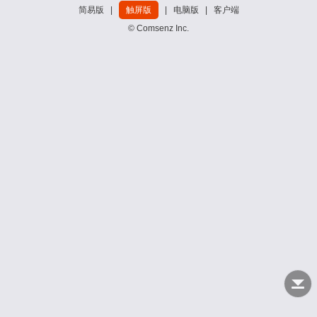
简易版
|
触屏版
|
电脑版
|
客户端
© Comsenz Inc.