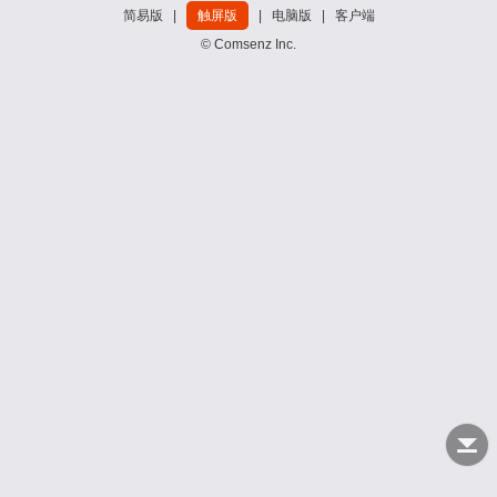
简易版
|
触屏版
|
电脑版
|
客户端
© Comsenz Inc.