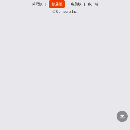
简易版
|
触屏版
|
电脑版
|
客户端
© Comsenz Inc.