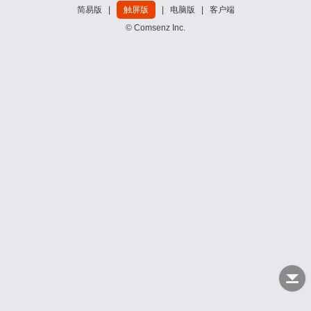
简易版
|
触屏版
|
电脑版
|
客户端
© Comsenz Inc.