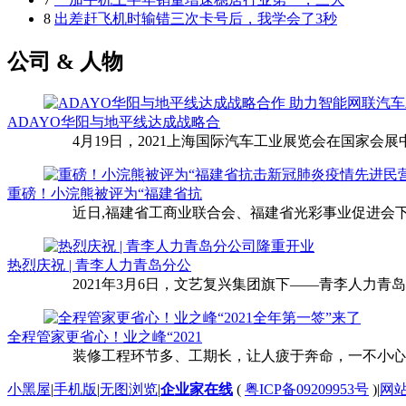
8
出差赶飞机时输错三次卡号后，我学会了3秒
公司 & 人物
ADAYO华阳与地平线达成战略合
4月19日，2021上海国际汽车工业展览会在国家会展中
重磅！小浣熊被评为“福建省抗
近日,福建省工商业联合会、福建省光彩事业促进会下
热烈庆祝 | 青李人力青岛分公
2021年3月6日，文艺复兴集团旗下——青李人力青
全程管家更省心！业之峰“2021
装修工程环节多、工期长，让人疲于奔命，一不小心还
小黑屋
|
手机版
|
无图浏览
|
企业家在线
(
粤ICP备09209953号
)
|
网