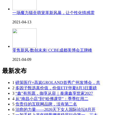
一场魔力猫盒萌宠革新风暴，让个性化情感需
2021-04-13
零售新风·数创未来| CCBE成都美博会王牌峰
2021-04-09
最新发布
1
磅策医疗×高岚GROLAND首秀广州发博会，共
2
多因子甄选真价值，价值ETF华夏8月3日重磅
3
“鑫”有所愿，御享从容｜泰康鑫享世家2027
4
从“南昌小店”到“哈佛课堂”：季季红用二
5
负责任的互联网品牌，没有第二名
6
治愈的力量——2026天下女人国际论坛8月开
7
一加手机上半年销量增速稳居行业第一，三大