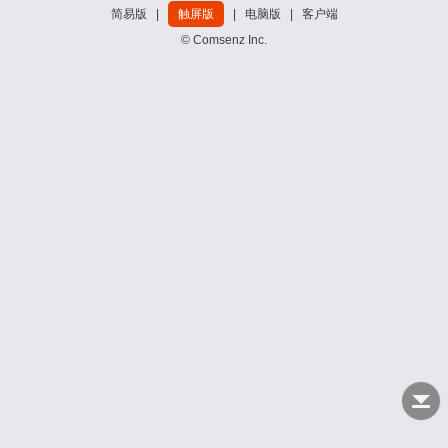
简易版
|
触屏版
|
电脑版
|
客户端
© Comsenz Inc.