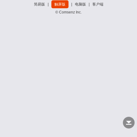
简易版
|
触屏版
|
电脑版
|
客户端
© Comsenz Inc.