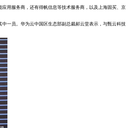
应用服务商，还有得帆信息等技术服务商，以及上海固买、京
中一员。华为云中国区生态部副总裁郝云堂表示，与甄云科技