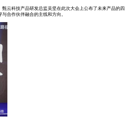
甄云科技产品研发总监吴坚在此次大会上公布了未来产品的四
穿与合作伙伴融合的主线和方向。