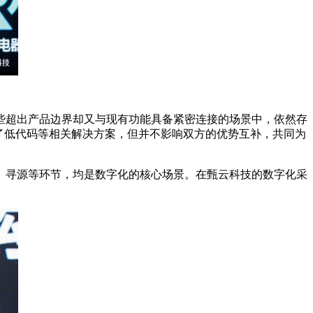
超出产品边界却又与现有功能具备紧密连接的场景中，依然存
了低代码等相关解决方案，但并不影响双方的优势互补，共同为
寻源等环节，均是数字化的核心场景。在甄云科技的数字化采