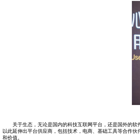
关于生态，无论是国内的科技互联网平台，还是国外的软件巨
以此延伸出平台供应商，包括技术，电商、基础工具等合作伙
和价值。