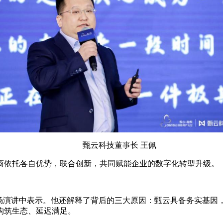
甄云科技董事长 王佩
依托各自优势，联合创新，共同赋能企业的数字化转型升级。
演讲中表示。他还解释了背后的三大原因：甄云具备务实基因，T
构筑生态、延迟满足。