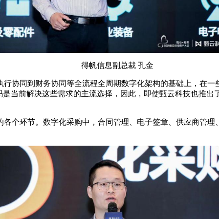
得帆信息副总裁 孔金
行协同到财务协同等全流程全周期数字化架构的基础上，在一些
代码是当前解决这些需求的主流选择，因此，即使甄云科技也推出
各个环节。数字化采购中，合同管理、电子签章、供应商管理、