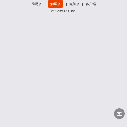
简易版
|
触屏版
|
电脑版
|
客户端
© Comsenz Inc.