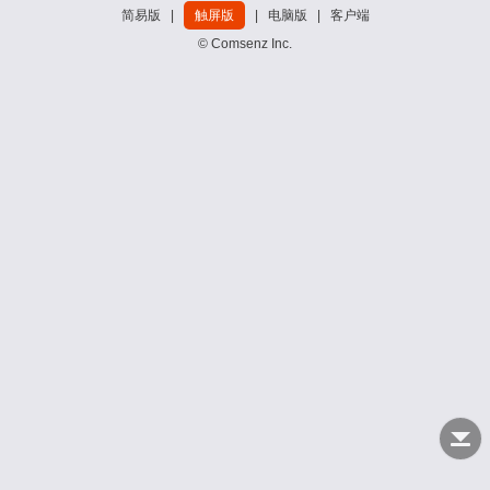
简易版
|
触屏版
|
电脑版
|
客户端
© Comsenz Inc.