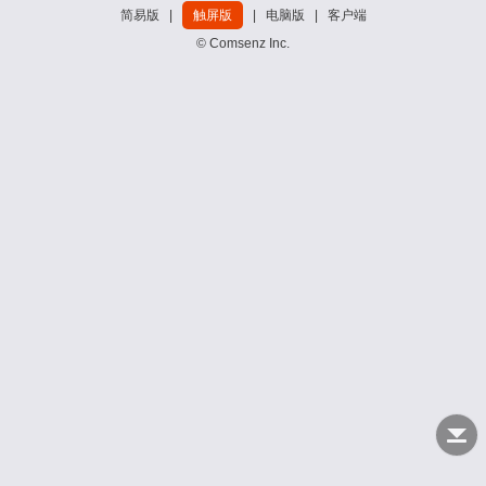
简易版
|
触屏版
|
电脑版
|
客户端
© Comsenz Inc.