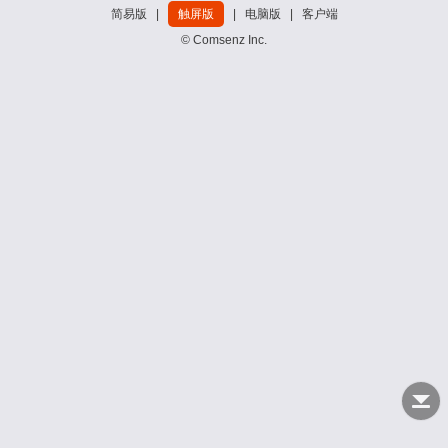
简易版
|
触屏版
|
电脑版
|
客户端
© Comsenz Inc.