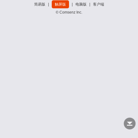
简易版
|
触屏版
|
电脑版
|
客户端
© Comsenz Inc.