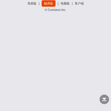
简易版
|
触屏版
|
电脑版
|
客户端
© Comsenz Inc.