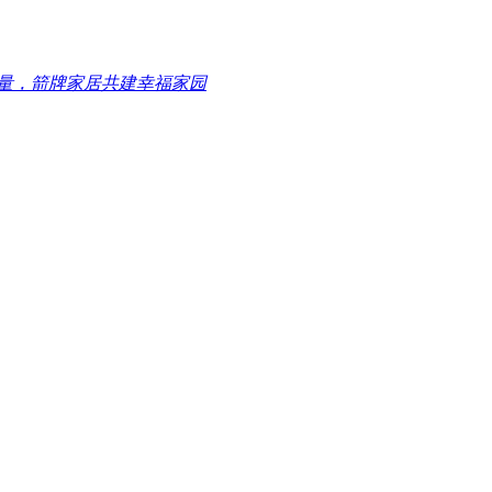
量，箭牌家居共建幸福家园