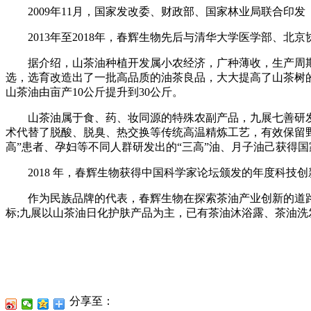
2009年11月，国家发改委、财政部、国家林业局联合印发《全
2013年至2018年，春辉生物先后与清华大学医学部、北
据介绍，山茶油种植开发属小农经济，广种薄收，生产周期长，
选，选育改造出了一批高品质的油茶良品，大大提高了山茶树
山茶油由亩产10公斤提升到30公斤。
山茶油属于食、药、妆同源的特殊农副产品，九展七善研发
术代替了脱酸、脱臭、热交换等传统高温精炼工艺，有效保留野生
高”患者、孕妇等不同人群研发出的“三高”油、月子油己获得
2018 年，春辉生物获得中国科学家论坛颁发的年度科技
作为民族品牌的代表，春辉生物在探索茶油产业创新的道路
标;九展以山茶油日化护肤产品为主，已有茶油沐浴露、茶油洗
分享至：