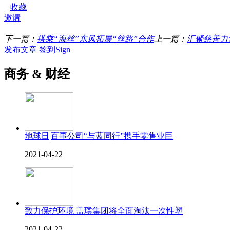
|
收藏
邀请
下一篇：
搭乘“海丝”东风拓展“丝路”合作
上一篇：
汇聚慈善力
发布文章
签到Sign
商务 & 财经
地球日|百事公司“与蓝同行”携手零售业巨
2021-04-22
致力保护环境 盖璞集团将全面淘汰一次性塑
2021-04-22