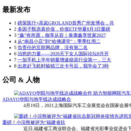
最新发布
1
磅策医疗×高岚GROLAND首秀广州发博会，共
2
多因子甄选真价值，价值ETF华夏8月3日重磅
3
“鑫”有所愿，御享从容｜泰康鑫享世家2027
4
从“南昌小店”到“哈佛课堂”：季季红用二
5
负责任的互联网品牌，没有第二名
6
治愈的力量——2026天下女人国际论坛8月开
7
一加手机上半年销量增速稳居行业第一，三大
8
出差赶飞机时输错三次卡号后，我学会了3秒
公司 & 人物
ADAYO华阳与地平线达成战略合
4月19日，2021上海国际汽车工业展览会在国家会展中
重磅！小浣熊被评为“福建省抗
近日,福建省工商业联合会、福建省光彩事业促进会下