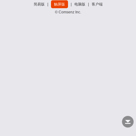
简易版
|
触屏版
|
电脑版
|
客户端
© Comsenz Inc.