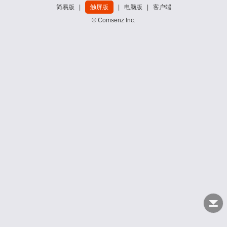
简易版
|
触屏版
|
电脑版
|
客户端
© Comsenz Inc.