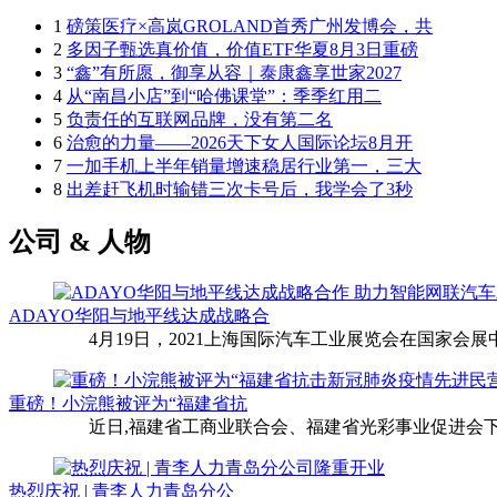
1
磅策医疗×高岚GROLAND首秀广州发博会，共
2
多因子甄选真价值，价值ETF华夏8月3日重磅
3
“鑫”有所愿，御享从容｜泰康鑫享世家2027
4
从“南昌小店”到“哈佛课堂”：季季红用二
5
负责任的互联网品牌，没有第二名
6
治愈的力量——2026天下女人国际论坛8月开
7
一加手机上半年销量增速稳居行业第一，三大
8
出差赶飞机时输错三次卡号后，我学会了3秒
公司 & 人物
ADAYO华阳与地平线达成战略合
4月19日，2021上海国际汽车工业展览会在国家会展中
重磅！小浣熊被评为“福建省抗
近日,福建省工商业联合会、福建省光彩事业促进会下
热烈庆祝 | 青李人力青岛分公