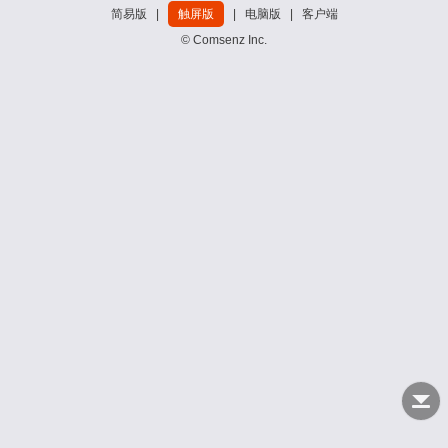
简易版
|
触屏版
|
电脑版
|
客户端
© Comsenz Inc.