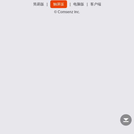
简易版
|
触屏版
|
电脑版
|
客户端
© Comsenz Inc.