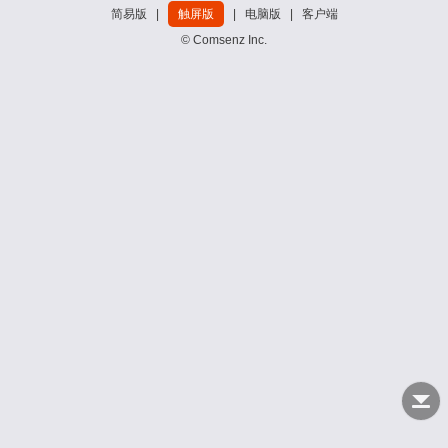
简易版
|
触屏版
|
电脑版
|
客户端
© Comsenz Inc.