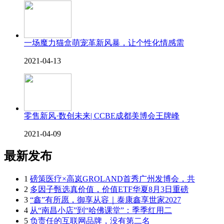
一场魔力猫盒萌宠革新风暴，让个性化情感需
2021-04-13
零售新风·数创未来| CCBE成都美博会王牌峰
2021-04-09
最新发布
1
磅策医疗×高岚GROLAND首秀广州发博会，共
2
多因子甄选真价值，价值ETF华夏8月3日重磅
3
“鑫”有所愿，御享从容｜泰康鑫享世家2027
4
从“南昌小店”到“哈佛课堂”：季季红用二
5
负责任的互联网品牌，没有第二名