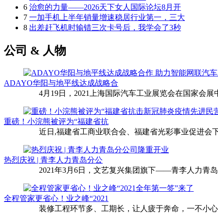
6
治愈的力量——2026天下女人国际论坛8月开
7
一加手机上半年销量增速稳居行业第一，三大
8
出差赶飞机时输错三次卡号后，我学会了3秒
公司 & 人物
ADAYO华阳与地平线达成战略合
4月19日，2021上海国际汽车工业展览会在国家会展中
重磅！小浣熊被评为“福建省抗
近日,福建省工商业联合会、福建省光彩事业促进会下
热烈庆祝 | 青李人力青岛分公
2021年3月6日，文艺复兴集团旗下——青李人力青
全程管家更省心！业之峰“2021
装修工程环节多、工期长，让人疲于奔命，一不小心还