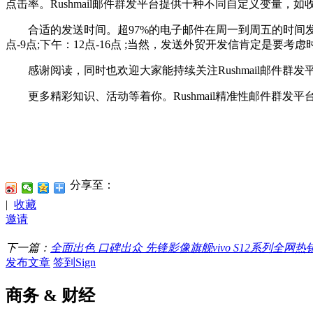
点击率。Rushmail邮件群发平台提供十种不同自定义变量
合适的发送时间。超97%的电子邮件在周一到周五的时间发
点-9点;下午：12点-16点 ;当然，发送外贸开发信肯定是要
感谢阅读，同时也欢迎大家能持续关注Rushmail邮件群发平台，
更多精彩知识、活动等着你。Rushmail精准性邮件群发平
分享至：
|
收藏
邀请
下一篇：
全面出色 口碑出众 先锋影像旗舰vivo S12系列全网热
发布文章
签到Sign
商务 & 财经