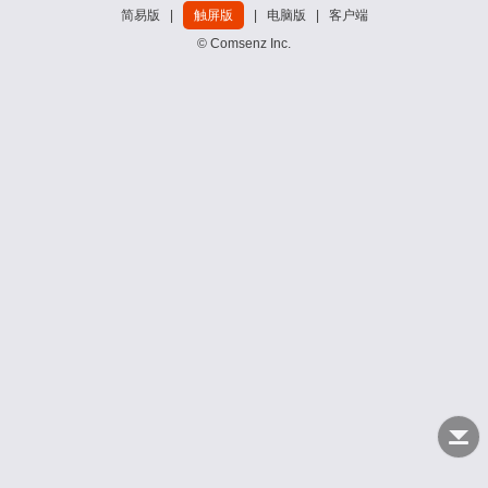
简易版
|
触屏版
|
电脑版
|
客户端
© Comsenz Inc.