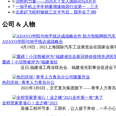
6
治愈的力量——2026天下女人国际论坛8月开
7
一加手机上半年销量增速稳居行业第一，三大
8
出差赶飞机时输错三次卡号后，我学会了3秒
公司 & 人物
ADAYO华阳与地平线达成战略合
4月19日，2021上海国际汽车工业展览会在国家会展中
重磅！小浣熊被评为“福建省抗
近日,福建省工商业联合会、福建省光彩事业促进会下
热烈庆祝 | 青李人力青岛分公
2021年3月6日，文艺复兴集团旗下——青李人力青
全程管家更省心！业之峰“2021
装修工程环节多、工期长，让人疲于奔命，一不小心还