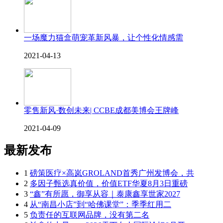
一场魔力猫盒萌宠革新风暴，让个性化情感需
2021-04-13
零售新风·数创未来| CCBE成都美博会王牌峰
2021-04-09
最新发布
1
磅策医疗×高岚GROLAND首秀广州发博会，共
2
多因子甄选真价值，价值ETF华夏8月3日重磅
3
“鑫”有所愿，御享从容｜泰康鑫享世家2027
4
从“南昌小店”到“哈佛课堂”：季季红用二
5
负责任的互联网品牌，没有第二名