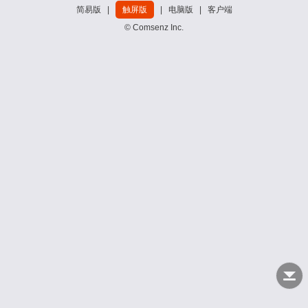
简易版
|
触屏版
|
电脑版
|
客户端
© Comsenz Inc.