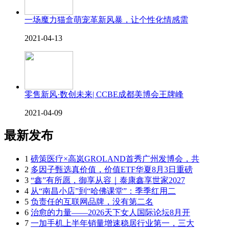
一场魔力猫盒萌宠革新风暴，让个性化情感需
2021-04-13
零售新风·数创未来| CCBE成都美博会王牌峰
2021-04-09
最新发布
1
磅策医疗×高岚GROLAND首秀广州发博会，共
2
多因子甄选真价值，价值ETF华夏8月3日重磅
3
“鑫”有所愿，御享从容｜泰康鑫享世家2027
4
从“南昌小店”到“哈佛课堂”：季季红用二
5
负责任的互联网品牌，没有第二名
6
治愈的力量——2026天下女人国际论坛8月开
7
一加手机上半年销量增速稳居行业第一，三大