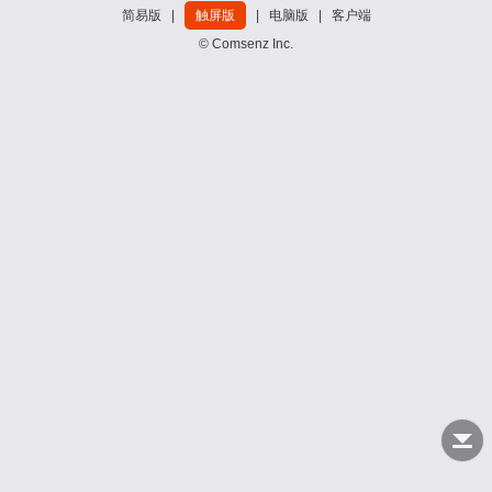
简易版
|
触屏版
|
电脑版
|
客户端
© Comsenz Inc.